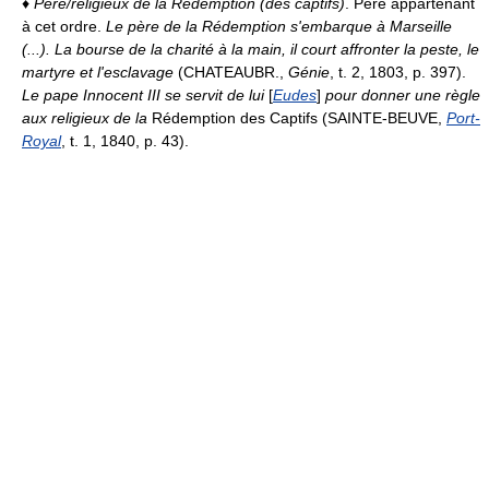
♦
Père/religieux de la Rédemption (des captifs)
. Père appartenant
à cet ordre.
Le père de la Rédemption s'embarque à Marseille
(...). La bourse de la charité à la main, il court affronter la peste, le
martyre et l'esclavage
(CHATEAUBR.,
Génie
, t. 2, 1803, p. 397).
Le pape Innocent III se servit de lui
[
Eudes
]
pour donner une règle
aux religieux de la
Rédemption des Captifs (SAINTE-BEUVE,
Port-
Royal
, t. 1, 1840, p. 43).