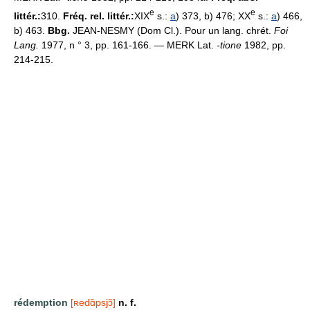
e
e
littér.:
310.
Fréq. rel. littér.:
XIX
s.:
a
) 373, b) 476; XX
s.:
a
) 466,
b) 463.
Bbg.
JEAN-NESMY (Dom Cl.). Pour un lang. chrét.
Foi
Lang.
1977, n ° 3, pp. 161-166. — MERK Lat.
-tione
1982, pp.
214-215.
rédemption
[ʀedɑ̃psjɔ̃]
n. f.