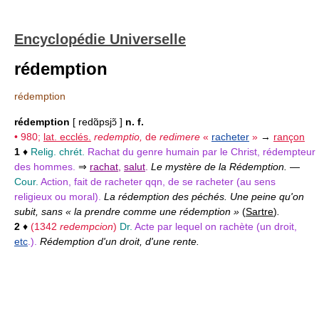
Encyclopédie Universelle
rédemption
rédemption
rédemption
[ redɑ̃psjɔ̃ ]
n. f.
• 980;
lat. ecclés.
redemptio,
de
redimere
«
racheter
»
→
rançon
1
♦
Relig. chrét.
Rachat du genre humain par le Christ, rédempteur
des hommes.
⇒
rachat
,
salut
.
Le mystère de la Rédemption.
—
Cour.
Action, fait de racheter qqn, de se racheter (au sens
religieux ou moral).
La rédemption des péchés. Une peine qu'on
subit, sans « la prendre comme une rédemption »
(
Sartre
)
.
2
♦
(1342
redempcion
)
Dr.
Acte par lequel on rachète (un droit,
etc
.).
Rédemption d'un droit, d'une rente.