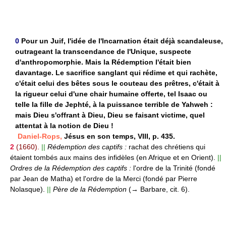
0
Pour un Juif, l'idée de l'Incarnation était déjà scandaleuse,
outrageant la transcendance de l'Unique, suspecte
d'anthropomorphie. Mais la Rédemption l'était bien
davantage. Le sacrifice sanglant qui rédime et qui rachète,
c'était celui des bêtes sous le couteau des prêtres, c'était à
la rigueur celui d'une chair humaine offerte, tel Isaac ou
telle la fille de Jephté, à la puissance terrible de Yahweh :
mais Dieu s'offrant à Dieu, Dieu se faisant victime, quel
attentat à la notion de Dieu !
Daniel-Rops,
Jésus en son temps, VIII, p. 435.
2
(1660).
||
Rédemption des captifs :
rachat des chrétiens qui
étaient tombés aux mains des infidèles (en Afrique et en Orient).
||
Ordres de la Rédemption des captifs :
l'ordre de la Trinité (fondé
par Jean de Matha) et l'ordre de la Merci (fondé par Pierre
Nolasque).
||
Père de la Rédemption
(→ Barbare, cit. 6).