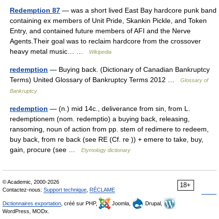
Redemption 87
— was a short lived East Bay hardcore punk band
containing ex members of Unit Pride, Skankin Pickle, and Token
Entry, and contained future members of AFI and the Nerve
Agents.Their goal was to reclaim hardcore from the crossover
heavy metal music… …
Wikipedia
redemption
— Buying back. (Dictionary of Canadian Bankruptcy
Terms) United Glossary of Bankruptcy Terms 2012 …
Glossary of
Bankruptcy
redemption
— (n.) mid 14c., deliverance from sin, from L.
redemptionem (nom. redemptio) a buying back, releasing,
ransoming, noun of action from pp. stem of redimere to redeem,
buy back, from re back (see RE (Cf. re )) + emere to take, buy,
gain, procure (see …
Etymology dictionary
© Academic, 2000-2026
18+
Contactez-nous:
Support technique
,
RÉCLAME
Dictionnaires exportation
, créé sur PHP,
Joomla,
Drupal,
WordPress, MODx.