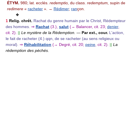
ÉTYM.
980; lat. ecclés.
redemptio,
du class.
redemptum,
supin de
redimere
«
racheter
». →
Rédimer
;
ran
çon.
❖
1
Relig. chrét.
Rachat du genre humain par le Christ, Rédempteur
des hommes.
⇒
Rachat
(3.),
salut
(→ Balancer, cit. 23;
denier
,
cit. 2).
||
Le mystère de la Rédemption.
—
Par ext., cour.
L'action,
le fait de racheter (4.) qqn, de se racheter (au sens religieux ou
moral).
⇒
Réhabilitation
(→ Degré, cit. 20;
peine
, cit. 2).
||
La
rédemption des péchés.