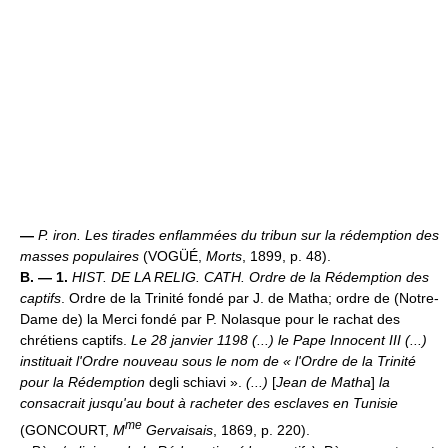
—
P. iron.
Les tirades enflammées du tribun sur la rédemption des
masses populaires
(VOGÜÉ,
Morts
, 1899, p. 48).
B. — 1.
HIST. DE LA RELIG. CATH.
Ordre de la Rédemption des
captifs
. Ordre de la Trinité fondé par J. de Matha; ordre de (Notre-
Dame de) la Merci fondé par P. Nolasque pour le rachat des
chrétiens captifs.
Le 28 janvier 1198 (...) le Pape Innocent III (...)
instituait l'Ordre nouveau sous le nom de « l'Ordre de la Trinité
pour la Rédemption
degli schiavi ».
(...)
[
Jean de Matha
]
la
consacrait jusqu'au bout à racheter des esclaves en Tunisie
me
(GONCOURT,
M
Gervaisais
, 1869, p. 220).