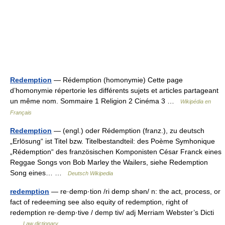
Redemption
— Rédemption (homonymie) Cette page
d’homonymie répertorie les différents sujets et articles partageant
un même nom. Sommaire 1 Religion 2 Cinéma 3 …
Wikipédia en
Français
Redemption
— (engl.) oder Rédemption (franz.), zu deutsch
„Erlösung“ ist Titel bzw. Titelbestandteil: des Poème Symhonique
„Rédemption“ des französischen Komponisten César Franck eines
Reggae Songs von Bob Marley the Wailers, siehe Redemption
Song eines… …
Deutsch Wikipedia
redemption
— re·demp·tion /ri demp shən/ n: the act, process, or
fact of redeeming see also equity of redemption, right of
redemption re·demp·tive / demp tiv/ adj Merriam Webster’s Dicti
…
Law dictionary