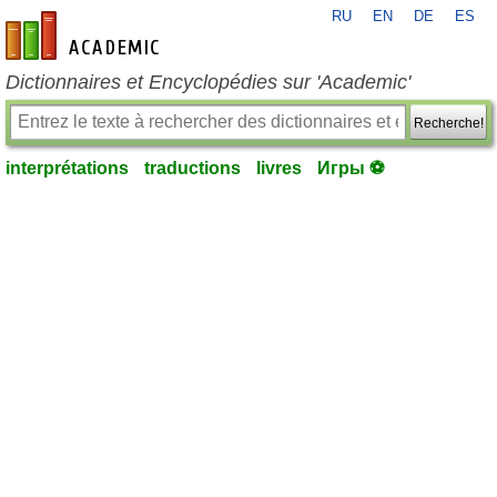
RU
EN
DE
ES
fr-academic.com
Dictionnaires et Encyclopédies sur 'Academic'
Recherche!
interprétations
traductions
livres
Игры ⚽