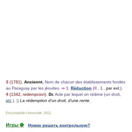
3
(1781).
Anciennt.
Nom de chacun des établissements fondés
au Paraguay par les jésuites.
⇒
1.
Réduction
(II., 1.,
par ext.
).
4
(1342,
redempcion
).
Dr.
Acte par lequel on rédime (un droit,
etc
.).
||
La rédemption d'un droit, d'une rente.
Encyclopédie Universelle
.
2012
.
Игры ⚽
Нужно решить контрольную?