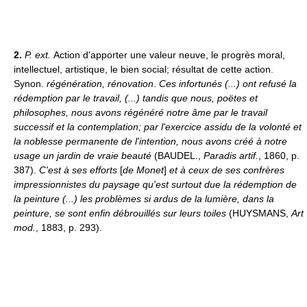
2.
P. ext.
Action d'apporter une valeur neuve, le progrès moral,
intellectuel, artistique, le bien social; résultat de cette action.
Synon.
régénération, rénovation
.
Ces infortunés (...) ont refusé la
rédemption par le travail, (...) tandis que nous, poëtes et
philosophes, nous avons régénéré notre âme par le travail
successif et la contemplation; par l'exercice assidu de la volonté et
la noblesse permanente de l'intention, nous avons créé à notre
usage un jardin de vraie beauté
(BAUDEL.,
Paradis artif.
, 1860, p.
387).
C'est à ses efforts
[
de Monet
]
et à ceux de ses confrères
impressionnistes du paysage qu'est surtout due la rédemption de
la peinture (...) les problèmes si ardus de la lumière, dans la
peinture, se sont enfin débrouillés sur leurs toiles
(HUYSMANS,
Art
mod.
, 1883, p. 293).