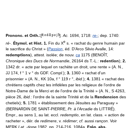
Prononc. et Orth.:
[
].
Ac.
1694, 1718:
re-
; dep. 1740:
e
ré-
.
Étymol. et Hist. 1.
Fin du X
s. « rachat du genre humain par
le sacrifice du Christ » (
Passion
, éd. D'Arco Silvio Avalle, 14:
redemptïons
), attest. isolée; de nouv.
ca
1175 (BENOÎT,
Chronique des Ducs de Normandie
, 26164 ds T.-L.:
redentïon
);
2.
1342 dr. « acte par lequel on rachète un droit, une rente » (A. N.,
JJ 174, f ° 1 v ° ds GDF.
Compl.
);
3.
1360 « rachat d'un
prisonnier » (A. N., KK 10a, f ° 119 r °,
ibid.
);
4.
1381 « rachat des
chrétiens captifs chez les infidèles par les religieux de l'ordre de
Notre-Dame de la Merci et de l'ordre de la Trinité » (A. N., S 4263,
pièce 26,
ibid.
: l'ordre de la sainte Trinité et de la
Rendencion
des
chetielx);
5.
1781 « établissement des Jésuites au Paraguay »
(BERNARDIN DE SAINT-PIERRE,
Pr. à l'Arcadie
ds LITTRÉ).
Empr., au sens 1, au lat. eccl.
redemptio
, en lat. class. « action de
racheter », dér. de
redimere
, v.
rédimer
;
cf.
aussi
rançon
. Voir
MERK
Lat. -tione
1982, pp. 214-216, 1084a.
Fréq. abs.