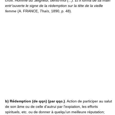
croix.
Homme du Seigneur, bénis-moi (...). Et il forma de sa main
entr'ouverte le signe de la rédemption sur la tête de la vieille
femme
(A. FRANCE,
Thaïs
, 1890, p. 48).
b)
Rédemption (de qqn) (par qqc.)
. Action de participer au salut
de son âme ou de celle d'autrui par l'expiation, les efforts
spirituels, etc. ou de donner à quelqu'un meilleure réputation;